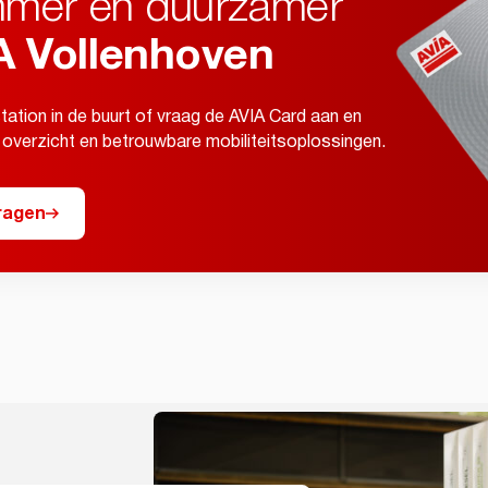
mmer en duurzamer
A Vollenhoven
tation in de buurt of vraag de AVIA Card aan en
 overzicht en betrouwbare mobiliteitsoplossingen.
ragen