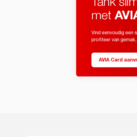
Tank sli
met
AVI
Vind eenvoudig een s
profiteer van gemak,
AVIA Card aanv