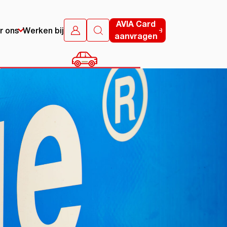
AVIA Card
r ons
Werken bij
aanvragen