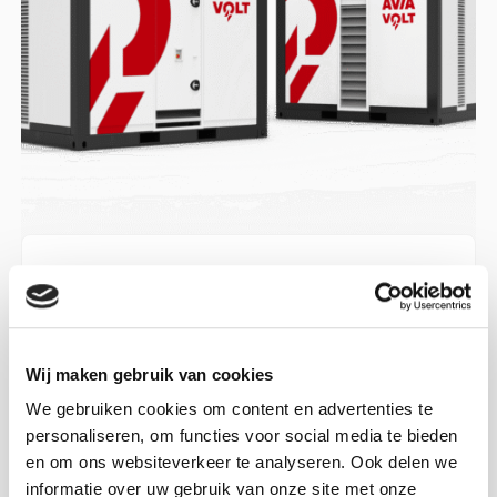
Voorkom energieproblemen met
onze batterijen
Netcongestie kan je bedrijf beperken in
Wij maken gebruik van cookies
energiegebruik en groei. Door een batterij te
huren, sla je energie op tijdens daluren of bij een
We gebruiken cookies om content en advertenties te
overschot en gebruik je deze wanneer het nodig
personaliseren, om functies voor social media te bieden
is. Zo blijft jouw bedrijfsvoering stabiel, verlaag je
en om ons websiteverkeer te analyseren. Ook delen we
energiekosten en voorkom je afhankelijkheid van
informatie over uw gebruik van onze site met onze