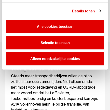
rit efficiënt en weet je precies waar je terechtkunt.
Details tonen
Download de app
Alle cookies toestaan
Selectie toestaan
Duurzame mobiliteit
Alleen noodzakelijke cookies
voor groot transport
Steeds meer transportbedrijven willen de stap
zetten naar duurzamer rijden. Niet alleen omdat
het moet voor regelgeving en CSRD-rapportage,
maar vooral omdat het efficiënter,
toekomstbestendig en kostenbesparend kan zijn.
AVIA Vollenhoven helpt je bij die transitie, van