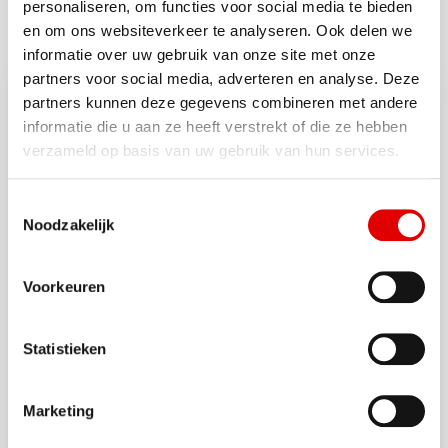
personaliseren, om functies voor social media te bieden
en om ons websiteverkeer te analyseren. Ook delen we
informatie over uw gebruik van onze site met onze
partners voor social media, adverteren en analyse. Deze
partners kunnen deze gegevens combineren met andere
informatie die u aan ze heeft verstrekt of die ze hebben
verzameld op basis van uw gebruik van hun services.
Toestemmingsselectie
Noodzakelijk
Voorkeuren
Waar kan ik tanken?
Statistieken
Met de AVIA app zie je in één oogopslag waar je in
Marketing
heel Europa kunt tanken en laden. Zo plan je elke