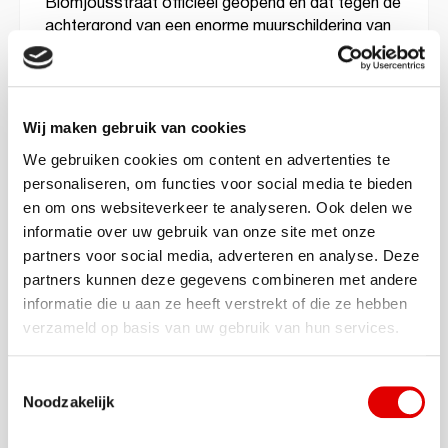
Blomjousstraat officieel geopend en dat tegen de
achtergrond van een enorme muurschildering van
de bekende Tilburgse kunstenaar Paul Watty.
“We hebben en nemen onze verantwoordelijkheid
om de transitie naar een schoner milieu te
Wij maken gebruik van cookies
versterken. Met het laadplein op industrieterrein
We gebruiken cookies om content en advertenties te
‘Kraaiven’ in Tilburg zetten we op dat vlak een
personaliseren, om functies voor social media te bieden
belangrijke stap als het gaat over innovatie en het
en om ons websiteverkeer te analyseren. Ook delen we
stimuleren van duurzame mobiliteit. Ook
informatie over uw gebruik van onze site met onze
versterken we het infrastructuurnetwerk”, zegt
partners voor social media, adverteren en analyse. Deze
Piet-Hein Bogaers, Commercieel Directeur AVIA
partners kunnen deze gegevens combineren met andere
Vollenhoven. “De behoefte om elektrisch te laden
informatie die u aan ze heeft verstrekt of die ze hebben
of om elektrisch rijden met een
verzameld op basis van uw gebruik van hun services.
verbrandingsmotor (Plug-in Hybrid) te combineren,
neemt toe. Het is onze taak om in
laadmogelijkheden te voorzien, voor alle
Toestemmingsselectie
elektrische of deels elektrische voertuigen.”
Noodzakelijk