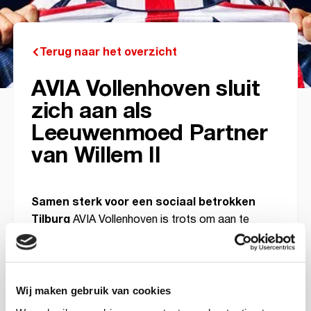
Terug naar het overzicht
AVIA Vollenhoven sluit
zich aan als
Leeuwenmoed Partner
van Willem II
Samen sterk voor een sociaal betrokken
Tilburg
AVIA Vollenhoven is trots om aan te
sluiten als Leeuwenmoed Partner van Willem II.
Met dit partnerschap maken we bewust de keuze
om maatschappelijke betrokkenheid en
samenwerking centraal te stellen. In plaats van
Wij maken gebruik van cookies
namen op het shirt of de broek kiest Willem II voor