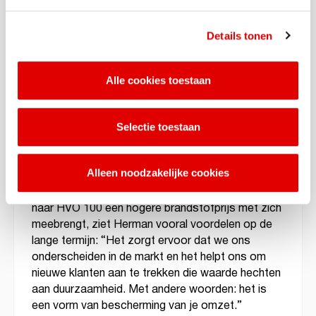
Duurzaamh
eid en klanttevredenheid
Details tonen
De keuze voor HVO 100 Ecosave diesel was
vooral gedreven door de wens om duurzamer te
Alle cookies toestaan
opereren en te voldoen aan de milieueisen van
klanten. “Veel van onze klanten, zoals Post NL en
DHL, stellen strenge duurzaamheidseisen. Door
Selectie toestaan
HVO 100 te gebruiken, kunnen we onze CO
2
uitstoot dusdanig verminderen dat we met ons
Alleen noodzakelijke cookies
bestaande wagenpark toch aan deze eisen
voldoen.” legt Herman uit. Hoewel de overstap
naar HVO 100 een hogere brandstofprijs met zich
meebrengt, ziet Herman vooral voordelen op de
lange termijn: “Het zorgt ervoor dat we ons
onderscheiden in de markt en het helpt ons om
nieuwe klanten aan te trekken die waarde hechten
aan duurzaamheid. Met andere woorden: het is
een vorm van bescherming van je omzet.”