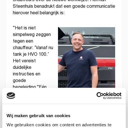
Steenhuis benadrukt dat een goede communicatie
hierover heel belangrijk is:
“Het is niet
simpelweg zeggen
tegen een
chauffeur: ‘Vanaf nu
tank je HVO 100.’
Het vereist
duidelijke
instructies en
goede
begeleiding.”Eén
van de technische
uitdagingen was het
omgaan met
Wij maken gebruik van cookies
verschillende tankinstallaties. Er waren in het begin
We gebruiken cookies om content en advertenties te