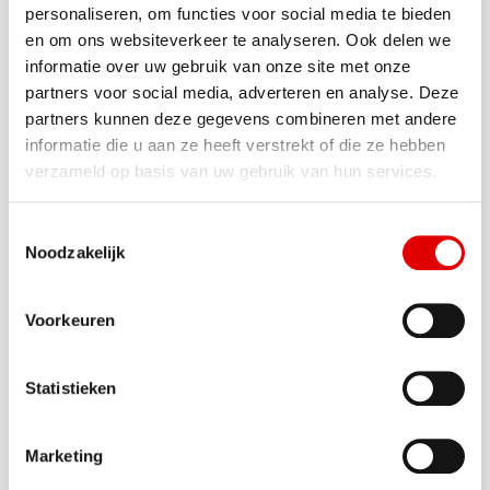
wat problemen op een tanklocatie, maar deze
personaliseren, om functies voor social media te bieden
werden samen met AVIA Vollenhoven snel
en om ons websiteverkeer te analyseren. Ook delen we
opgelost. Herman: “AVIA Vollenhoven heeft ons
informatie over uw gebruik van onze site met onze
hierin uitstekend ondersteund. We hadden direct
partners voor social media, adverteren en analyse. Deze
contact en werden snel geholpen, wat erg prettig
partners kunnen deze gegevens combineren met andere
was.”
informatie die u aan ze heeft verstrekt of die ze hebben
verzameld op basis van uw gebruik van hun services.
HVO 100 E
cosave diesel als ideale
tussenstap
Toestemmingsselectie
Noodzakelijk
Herman Steenhuis ziet HVO 100 als een
belangrijke tussenstap in de verduurzaming van de
transportsector. “Hoewel ik uiteindelijk geloof dat
Voorkeuren
waterstof en elektrische voertuigen de toekomst
zijn, is HVO 100 voor nu de meest haalbare
Statistieken
oplossing om onze CO
-uitstoot drastisch te
2
reduceren. Het stelt ons in staat om direct actie
te ondernemen zonder te wachten op nieuwe
Marketing
technologieën.”