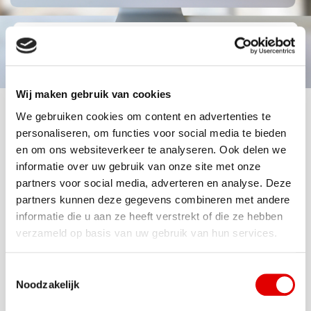
Terug naar het overzicht
Lancering vernieuwde
Wij maken gebruik van cookies
website Vollenhoven
We gebruiken cookies om content en advertenties te
personaliseren, om functies voor social media te bieden
en om ons websiteverkeer te analyseren. Ook delen we
Na maanden van voorbereiden, is onze
informatie over uw gebruik van onze site met onze
vernieuwde website live. Wij zijn erg trots op het
partners voor social media, adverteren en analyse. Deze
resultaat! Op de website zijn de 3 entiteiten van
partners kunnen deze gegevens combineren met andere
Vollenhoven goed zichtbaar: Vollenhoven B.V.,
informatie die u aan ze heeft verstrekt of die ze hebben
Vollenhoven Duurzame Mobiliteit en Vollenhoven
verzameld op basis van uw gebruik van hun services.
Olie Technologie. De nieuwe website stelt ons in
staat om de energietransitie meer vorm te geven
Toestemmingsselectie
en ons nog meer te richten op online marketing.
Noodzakelijk
Voor bestaande klanten is Mijn Vollenhoven nog