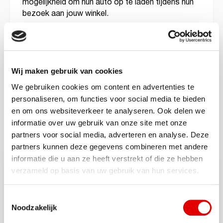
mogelijkheid om hun auto op te laden tijdens hun
bezoek aan jouw winkel.
Bij
AVIA VOLT
geloven we dat elektrisch rijden
eenvoudig en flexibel moet zijn. Daarom richten
we ons op complete laadinfrastructuur.
Wij maken gebruik van cookies
We gebruiken cookies om content en advertenties te
personaliseren, om functies voor social media te bieden
en om ons websiteverkeer te analyseren. Ook delen we
informatie over uw gebruik van onze site met onze
partners voor social media, adverteren en analyse. Deze
partners kunnen deze gegevens combineren met andere
informatie die u aan ze heeft verstrekt of die ze hebben
je organisatie
Verduurzaam
verzameld op basis van uw gebruik van hun services.
We bieden duurzame
laadoplossingen
voor zowel
Toestemmingsselectie
particulieren als bedrijven en beheren het volledige
Noodzakelijk
proces, van aanvraag tot installatie. Dit alles