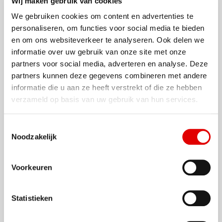
Wij maken gebruik van cookies
Betaalgemak met de
We gebruiken cookies om content en advertenties te
AVIA Card
personaliseren, om functies voor social media te bieden
en om ons websiteverkeer te analyseren. Ook delen we
Het grootste voordeel van je auto stofzuigen bij
informatie over uw gebruik van onze site met onze
AVIA Vollenhoven is dat je geen gedoe meer
partners voor social media, adverteren en analyse. Deze
hebt met losse muntjes. Waar je vroeger altijd
partners kunnen deze gegevens combineren met andere
op zoek moest naar die ene euro in je
informatie die u aan ze heeft verstrekt of die ze hebben
dashboardkastje, is het schoonmaken van je
verzameld op basis van uw gebruik van hun services.
auto nu volledig contactloos. Bij onze moderne
stofzuigerplekken betaal je snel en eenvoudig
met je vertrouwde AVIA Card. Je scant je pas,
Toestemmingsselectie
de auto stofzuiger start en je kunt meteen aan
Noodzakelijk
de slag.
Voorkeuren
Niet alleen ideaal voor particuliere rijders, maar
ook makkelijk voor de administratie van de
zakelijke rijder. Omdat je was- en
Statistieken
stofzuigbeurten op de AVIA Card worden
geregistreerd, worden de kosten netjes