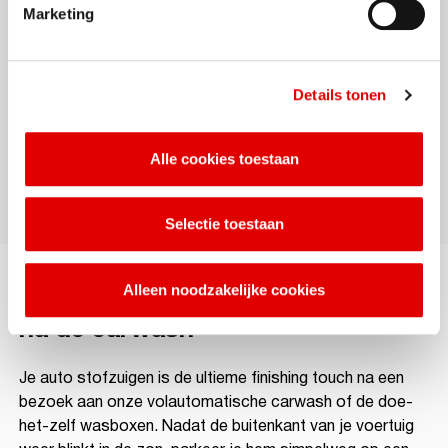
verzameld op de periodieke factuur. Wel zo
Marketing
overzichtelijk voor de administratie en de btw-
aftrek!
Details tonen
AVIA Card aanvragen
Alle cookies toestaan
Selectie toestaan
De perfecte afwerking
Alleen noodzakelijke cookies
na de carwash
Je auto stofzuigen is de ultieme finishing touch na een
bezoek aan onze volautomatische carwash of de doe-
het-zelf wasboxen. Nadat de buitenkant van je voertuig