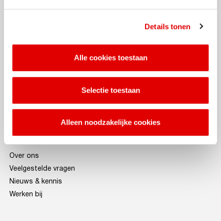
013-5 950 950
Vollenhoven B.V.
Details tonen
Goirkekanaaldijk 221
5048 AA TILBURG
Onze oplossingen
Alle cookies toestaan
AVIA Card aanvragen
Laadpaal aanvragen
Selectie toestaan
Onze tankstations
Laadoplossingen
Alleen noodzakelijke cookies
MijnVollenhoven
Over AVIA
Over ons
Veelgestelde vragen
Nieuws & kennis
Werken bij