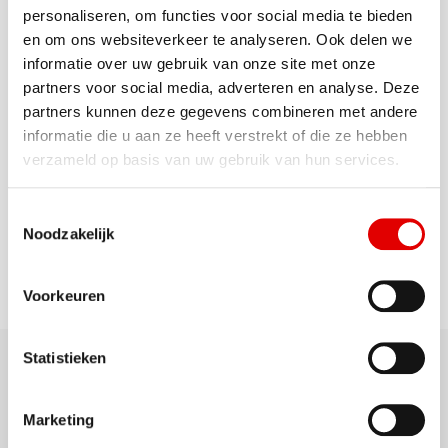
personaliseren, om functies voor social media te bieden
en om ons websiteverkeer te analyseren. Ook delen we
Winnaars worden uiterlijk medio november 2024
informatie over uw gebruik van onze site met onze
persoonlijk gecontacteerd.
partners voor social media, adverteren en analyse. Deze
Over de uitslag kan niet worden
partners kunnen deze gegevens combineren met andere
informatie die u aan ze heeft verstrekt of die ze hebben
gecorrespondeerd.
verzameld op basis van uw gebruik van hun services.
Toestemmingsselectie
Noodzakelijk
Voorkeuren
Statistieken
Contact
Marketing
info@aviavollenhoven.nl